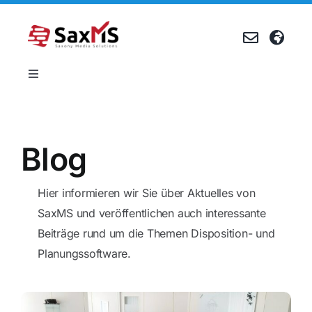
Zum
Inhalt
springen
Toggle
Navigation
Produkte
Blog
Referenzen
Hier informieren wir Sie über Aktuelles von
Unternehmen
SaxMS und veröffentlichen auch interessante
Beiträge rund um die Themen Disposition- und
Karriere
Planungssoftware.
Events