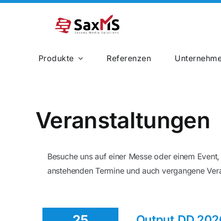
Zum
Inhalt
springen
Produkte
Referenzen
Unternehm
Bahnbau
Veranstaltungen
Besuche uns auf einer Messe oder einem Event, 
anstehenden Termine und auch vergangene Vera
25
Output.DD 202