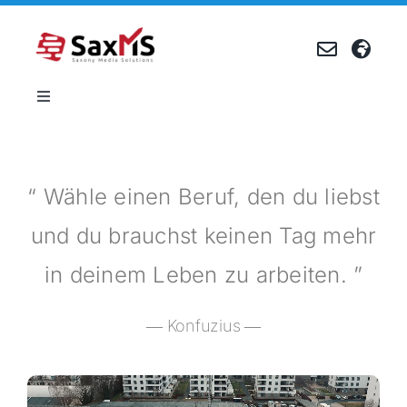
Zum
Inhalt
springen
Toggle
Navigation
Produkte
“ Wähle einen Beruf, den du liebst
Referenzen
und du brauchst keinen Tag mehr
Unternehmen
in deinem Leben zu arbeiten. ”
Karriere
― Konfuzius ―
Events