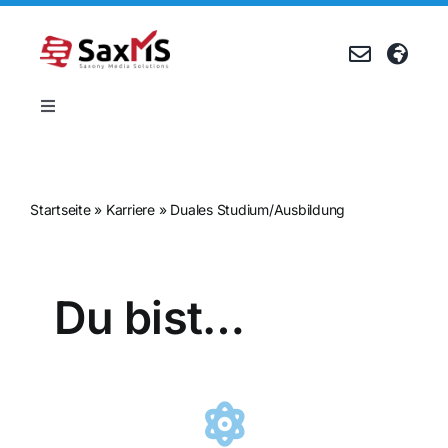
Zum
Inhalt
springen
Toggle
Navigation
Produkte
Startseite
»
Karriere
»
Duales Studium/Ausbildung
Referenzen
Unternehmen
Du bist…
Karriere
Events