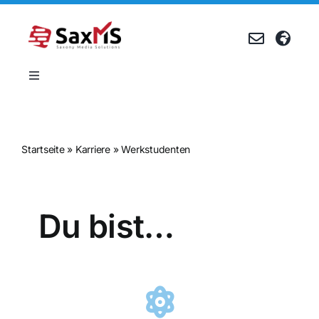
Zum
Inhalt
springen
Toggle
Navigation
Produkte
Startseite
»
Karriere
»
Werkstudenten
Referenzen
Unternehmen
Du bist…
Karriere
Events