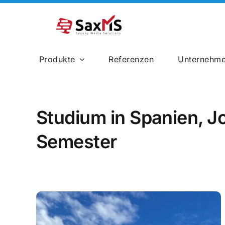
Zum
Inhalt
springen
Produkte
Referenzen
Unternehm
Bahnbau
Studium in Spanien, J
Semester