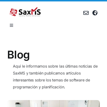
Skip
to
content
Toggle
Navigation
Quiénes somos
Blog
Referencias
Aquí le informamos sobre las últimas noticias de
Blog
SaxMS y también publicamos artículos
interesantes sobre los temas de software de
Eventos
programación y planificación.
Carrera