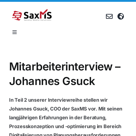
Zum
Inhalt
springen
Toggle
Navigation
Produkte
Mitarbeiterinterview –
Referenzen
Johannes Gsuck
Unternehmen
In Teil 2 unserer Interviewreihe stellen wir
Karriere
Johannes Gsuck, COO der SaxMS vor. Mit seinen
langjährigen Erfahrungen in der Beratung,
Prozesskonzeption und -optimierung im Bereich
Events
Digitalisierung von Planungsherausforderungen