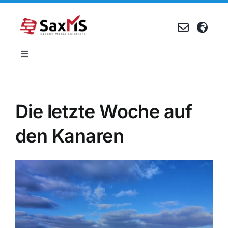
Zum
Inhalt
springen
Toggle
Navigation
Produkte
Die letzte Woche auf
Referenzen
den Kanaren
Unternehmen
Karriere
Events