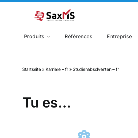
Skip
to
content
Produits
Références
Entreprise
Construction Ferroviaire
Startseite
»
Karriere – fr
»
Studienabsolventen – fr
Tu es…