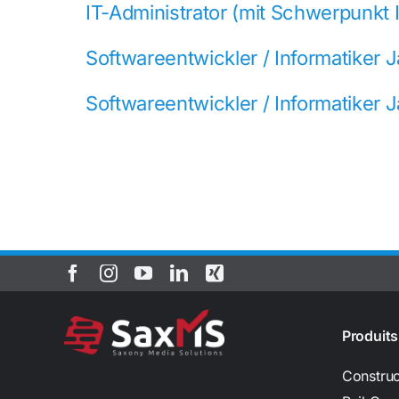
IT-Administrator (mit Schwerpunkt 
Softwareentwickler / Informatiker 
Softwareentwickler / Informatiker
Produits
Construc