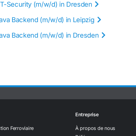
IT-Security (m/w/d) in Dresden
Java Backend (m/w/d) in Leipzig
 Java Backend (m/w/d) in Dresden
Entreprise
tion Ferroviaire
À propos de nous