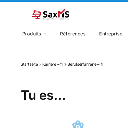
Skip
to
content
Produits
Références
Entreprise
Construction Ferroviaire
Startseite
»
Karriere – fr
»
Berufserfahrene – fr
Tu es…